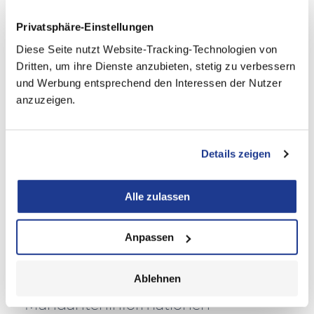
Downloads |
Mandanteninformationen
Privatsphäre-Einstellungen
Diese Seite nutzt Website-Tracking-Technologien von
Dritten, um ihre Dienste anzubieten, stetig zu verbessern
Formulare
und Werbung entsprechend den Interessen der Nutzer
anzuzeigen.
Stundenaufzeichnung für das
Mindestlohngesetz
Reisekostenpauschalen Ausland 2026
Reisekostenabrechnung Vorlage 2026
Details zeigen
Externe Downloads
Alle zulassen
Personalfragebogen (u.a. zur Einstellung von
Anpassen
Arbeitnehmern)
Software zur Fernbetreuung (
Mandant Windows
|
Mandant macOS
|
Berater
)
Ablehnen
Mandanteninformationen